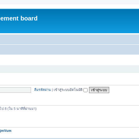
ement board
ลืมรหัสผ่าน
|
เข้าสู่ระบบอัตโนมัติ
ไป 8 (ใน 5 นาทีที่ผ่านมา)
jmVum