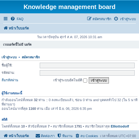
Knowledge management board
FAQ
สมัครสมาชิก
เข้าสู่ระบบ
หน้าเว็บบอร์ด
วันเวลาปัจจุบัน ศุกร์ ส.ค. 07, 2026 10:31 am
เวบบอร์ดนี้ไม่มี บอร์ด
เข้าสู่ระบบ
•
สมัครสมาชิก
ชื่อผู้ใช้:
รหัสผ่าน:
ลืมรหัสผ่าน
เข้าสู่ระบบอัตโนมัติ
ผู้ใช้งานขณะนี้
กำลังออนไลน์ทั้งหมด
32
ท่าน :: 0 ลงทะเบียนแล้ว, ซ่อน 0 ท่าน and บุคคลทั่วไป 32 (ใน 5 นาที
ที่ผ่านมา)
ออนไลน์มากที่สุด
1160
ท่าน เมื่อ เสาร์ มิ.ย. 06, 2026 6:35 pm
สถิติ
โพสต์ทั้งหมด
10
• หัวข้อทั้งหมด
7
• สมาชิกทั้งหมด
1791
• สมาชิกใหม่ล่าสุด
Elliottodolf
หน้าเว็บบอร์ด
ติดต่อเรา
ทีมงาน
ลบ Cookies
เวลาทั้งหมด
UTC+07:00