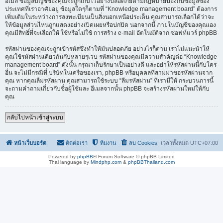
อีเมล ข้อมูลบัญชีของคุณจะถูกเก็บไว้อย่างปลอดภัยตามกฎหมายป้องกันข้อมูลของ
ประเทศที่เราอาศัยอยู่ ข้อมูลใดๆก็ตามที่ “Knowledge management board” ต้องการ
เพิ่มเติมในระหว่างการลงทะเบียนเป็นสิ่งนอกเหนือประเด็น คุณสามารถเลือกได้ว่าจะ
ให้ข้อมูลส่วนไหนถูกแสดงอย่างเปิดเผยหรือปกปิด นอกจากนี้ ภายในบัญชีของคุณเอง
คุณมีสิทธิ์ที่จะเลือกให้ ใช้หรือไม่ใช้ การสร้าง e-mail อัตโนมัติจาก ซอฟท์แวร์ phpBB
รหัสผ่านของคุณจะถูกเข้ารหัสซึ่งทำให้มันปลอดภัย อย่างไรก็ตาม เราไม่แนะนำให้
คุณใช้รหัสผ่านเดียวกันกับหลายๆเวบ รหัสผ่านของคุณมีความสำคัญต่อ “Knowledge
management board” ดังนั้น กรุณาเก็บรักษาเป็นอย่างดี และอย่าให้รหัสผ่านนี้กับใคร
อื่น จะไม่มีกรณีที่ บริษัทในเครือของเรา, phpBB หรือบุคคลที่สามมาขอรหัสผ่านจาก
คุณ หากคุณลืมรหัสผ่าน คุณสามารถใช้ระบบ “ลืมรหัสผ่าน” ที่เรามีให้ กระบวนการนี้
จะถามคำถามเกี่ยวกับชื่อผู้ใช้และ อีเมลจากนั้น phpBB จะสร้างรหัสผ่านใหม่ให้กับ
คุณ
กลับไปหน้าเข้าสู่ระบบ
หน้าเว็บบอร์ด
ติดต่อเรา
ทีมงาน
ลบ Cookies
เวลาทั้งหมด
UTC+07:00
Powered by
phpBB
® Forum Software © phpBB Limited
Thai language by
Mindphp.com
&
phpBBThailand.com