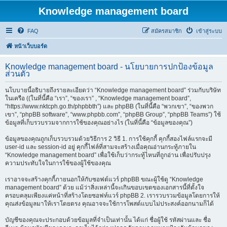
Knowledge management board
FAQ
สมัครสมาชิก
เข้าสู่ระบบ
หน้าเว็บบอร์ด
Knowledge management board - นโยบายการปกป้องข้อมูล
ส่วนตัว
นโบบายนี้อธิบายถึงรายละเอียดว่า “Knowledge management board” ร่วมกับบริษัท
ในเครือ ((ในที่นี้คือ “เรา”, “ของเรา” , “Knowledge management board”,
“https://www.nktcph.go.th/phpbbth”) และ phpBB (ในที่นี้คือ “พวกเขา”, “ของพวก
เขา”, “phpBB software”, “www.phpbb.com”, “phpBB Group”, “phpBB Teams”) ใช้
ข้อมูลที่เก็บรวบรวมจากการใช้ของคุณอย่างไร (ในที่นี้คือ “ข้อมูลของคุณ”)
ข้อมูลของคุณถูกเก็บรวบรวมด้วยวิธีการ 2 วิธี 1. การใช้คุกกี้ คุกกี้สองไฟล์แรกจะมี
user-id และ session-id อยู่ คุกกี้ไฟล์ที่สามจะสร้างเมื่อคุณอ่านกระทู้ภายใน
“Knowledge management board” เพื่อใช้เก็บว่ากระทู้ไหนที่ถูกอ่าน เพื่อปรับปรุง
ความประทับใจในการใช้ของผู้ใช้ของคุณ
เราอาจจะสร้างคุกกี้ภายนอกให้กับซอฟต์แวร์ phpBB ขณะผู้ใช้ดู “Knowledge
management board” ด้วย แม้ว่าสิ่งเหล่านี้จะเกินขอบเขตของเอกสารนี้ที่ตั้งใจ
ครอบคลุมเพียงแค่หน้าที่สร้างโดยซอฟท์แวร์ phpBB 2. เรารวบรวมข้อมูลโดยการให้
คุณส่งข้อมูลมาให้เราโดยตรง คุณอาจจะใช้การโพสต์แบบไม่ประสงค์ออกนามก็ได้
บัญชีของคุณจะประกอบด้วยข้อมูลที่จำเป็นเท่านั้น ได้แก่ ชื่อผู้ใช้ รหัสผ่านและ ชื่อ