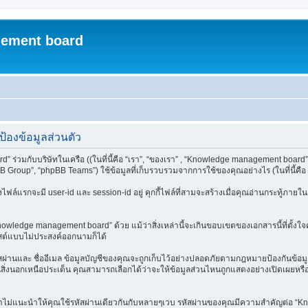
ement board
องข้อมูลส่วนตัว
่วมกับบริษัทในเครือ ((ในที่นี้คือ “เรา”, “ของเรา” , “Knowledge management board”, 
Group”, “phpBB Teams”) ใช้ข้อมูลที่เก็บรวบรวมจากการใช้ของคุณอย่างไร (ในที่นี้คือ 
สองไฟล์แรกจะมี user-id และ session-id อยู่ คุกกี้ไฟล์ที่สามจะสร้างเมื่อคุณอ่านกระทู้ภา
nowledge management board” ด้วย แม้ว่าสิ่งเหล่านี้จะเกินขอบเขตของเอกสารนี้ที่ตั้ง
สต์แบบไม่ประสงค์ออกนามก็ได้
้ รหัสผ่านและ ชื่ออีเมล ข้อมูลบัญชีของคุณจะถูกเก็บไว้อย่างปลอดภัยตามกฎหมายป้องกันข้อ
่งนอกเหนือประเด็น คุณสามารถเลือกได้ว่าจะให้ข้อมูลส่วนไหนถูกแสดงอย่างเปิดเผยหรือปก
เราไม่แนะนำให้คุณใช้รหัสผ่านเดียวกันกับหลายๆเวบ รหัสผ่านของคุณมีความสำคัญต่อ “Kn