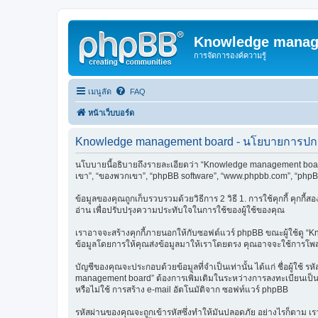
Knowledge manag
การจัดการองค์ความรู้
เมนูลัด
FAQ
หน้าเว็บบอร์ด
Knowledge management board - นโยบายการปกป้
นโบบายนี้อธิบายถึงรายละเอียดว่า “Knowledge management board” ร
เขา”, “ของพวกเขา”, “phpBB software”, “www.phpbb.com”, “phpBB 
ข้อมูลของคุณถูกเก็บรวบรวมด้วยวิธีการ 2 วิธี 1. การใช้คุกกี้ คุกกี้
อ่าน เพื่อปรับปรุงความประทับใจในการใช้ของผู้ใช้ของคุณ
เราอาจจะสร้างคุกกี้ภายนอกให้กับซอฟต์แวร์ phpBB ขณะผู้ใช้ดู “K
ข้อมูลโดยการให้คุณส่งข้อมูลมาให้เราโดยตรง คุณอาจจะใช้การโพ
บัญชีของคุณจะประกอบด้วยข้อมูลที่จำเป็นเท่านั้น ได้แก่ ชื่อผู้ใช
management board” ต้องการเพิ่มเติมในระหว่างการลงทะเบียนเป็นสิ
หรือไม่ใช้ การสร้าง e-mail อัตโนมัติจาก ซอฟท์แวร์ phpBB
รหัสผ่านของคุณจะถูกเข้ารหัสซึ่งทำให้มันปลอดภัย อย่างไรก็ตาม 