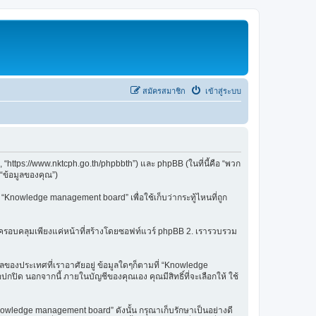
สมัครสมาชิก
เข้าสู่ระบบ
“https://www.nktcph.go.th/phpbbth”) และ phpBB (ในที่นี้คือ “พวก
“ข้อมูลของคุณ”)
ยใน “Knowledge management board” เพื่อใช้เก็บว่ากระทู้ไหนที่ถูก
ใจครอบคลุมเพียงแค่หน้าที่สร้างโดยซอฟท์แวร์ phpBB 2. เรารวบรวม
มูลของประเทศที่เราอาศัยอยู่ ข้อมูลใดๆก็ตามที่ “Knowledge
ปิด นอกจากนี้ ภายในบัญชีของคุณเอง คุณมีสิทธิ์ที่จะเลือกให้ ใช้
owledge management board” ดังนั้น กรุณาเก็บรักษาเป็นอย่างดี