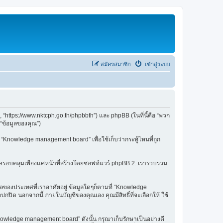
สมัครสมาชิก
เข้าสู่ระบบ
“https://www.nktcph.go.th/phpbbth”) และ phpBB (ในที่นี้คือ “พวก
“ข้อมูลของคุณ”)
ยใน “Knowledge management board” เพื่อใช้เก็บว่ากระทู้ไหนที่ถูก
ใจครอบคลุมเพียงแค่หน้าที่สร้างโดยซอฟท์แวร์ phpBB 2. เรารวบรวม
มูลของประเทศที่เราอาศัยอยู่ ข้อมูลใดๆก็ตามที่ “Knowledge
ปิด นอกจากนี้ ภายในบัญชีของคุณเอง คุณมีสิทธิ์ที่จะเลือกให้ ใช้
owledge management board” ดังนั้น กรุณาเก็บรักษาเป็นอย่างดี