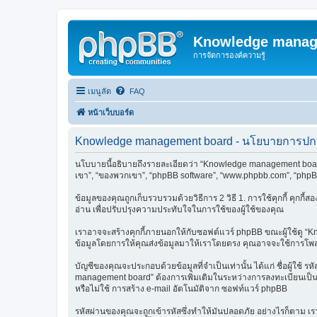
Knowledge manag
การจัดการองค์ความรู้
เมนูลัด
FAQ
หน้าเว็บบอร์ด
Knowledge management board - นโยบายการปกป้
นโบบายนี้อธิบายถึงรายละเอียดว่า “Knowledge management board” ร
เขา”, “ของพวกเขา”, “phpBB software”, “www.phpbb.com”, “phpBB 
ข้อมูลของคุณถูกเก็บรวบรวมด้วยวิธีการ 2 วิธี 1. การใช้คุกกี้ คุกกี้
อ่าน เพื่อปรับปรุงความประทับใจในการใช้ของผู้ใช้ของคุณ
เราอาจจะสร้างคุกกี้ภายนอกให้กับซอฟต์แวร์ phpBB ขณะผู้ใช้ดู “K
ข้อมูลโดยการให้คุณส่งข้อมูลมาให้เราโดยตรง คุณอาจจะใช้การโพ
บัญชีของคุณจะประกอบด้วยข้อมูลที่จำเป็นเท่านั้น ได้แก่ ชื่อผู้ใช
management board” ต้องการเพิ่มเติมในระหว่างการลงทะเบียนเป็นสิ
หรือไม่ใช้ การสร้าง e-mail อัตโนมัติจาก ซอฟท์แวร์ phpBB
รหัสผ่านของคุณจะถูกเข้ารหัสซึ่งทำให้มันปลอดภัย อย่างไรก็ตาม 