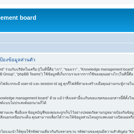
ement board
องข้อมูลส่วนตัว
่วมกับบริษัทในเครือ ((ในที่นี้คือ “เรา”, “ของเรา” , “Knowledge management board”, 
Group”, “phpBB Teams”) ใช้ข้อมูลที่เก็บรวบรวมจากการใช้ของคุณอย่างไร (ในที่นี้คือ 
สองไฟล์แรกจะมี user-id และ session-id อยู่ คุกกี้ไฟล์ที่สามจะสร้างเมื่อคุณอ่านกระทู้ภา
nowledge management board” ด้วย แม้ว่าสิ่งเหล่านี้จะเกินขอบเขตของเอกสารนี้ที่ตั้ง
สต์แบบไม่ประสงค์ออกนามก็ได้
้ รหัสผ่านและ ชื่ออีเมล ข้อมูลบัญชีของคุณจะถูกเก็บไว้อย่างปลอดภัยตามกฎหมายป้องกันข้อ
่งนอกเหนือประเด็น คุณสามารถเลือกได้ว่าจะให้ข้อมูลส่วนไหนถูกแสดงอย่างเปิดเผยหรือปก
เราไม่แนะนำให้คุณใช้รหัสผ่านเดียวกันกับหลายๆเวบ รหัสผ่านของคุณมีความสำคัญต่อ “Kn