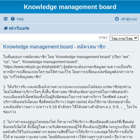
Knowledge management board
FAQ
เข้าสู่ระบบ
หน้าเว็บบอร์ด
ภาษา:
Knowledge management board - สมัครสมาชิก
ในขั้นตอนการสมัครสมาชิก โดย “Knowledge management board” (เรียก “we”,
“us”, “our”, “Knowledge management board”,
“https://www.nktcph.go.th/phpbbth”) ผู้สมัครจะต้องกรอกข้อมูลตามความเป็นจริง
หากมีการเปลี่ยนแปลงใดๆ ขอให้ท่านแก้ไข โดยการเปลี่ยนแปลงข้อมูลดังกล่าวจาก
ปุ่ม "แก้ไขข้อมูลสมาชิก"
1. ให้บริการรับ และส่งอีเมล์ ผ่านทางเวปและระบบออนไลน์ของ แก่สมาชิกทุกท่าน
โดยไม่คิดค่าบริการใดๆ ทั้งสิ้น ซึ่งทางสมาชิกต้องจัดหาอุปกรณ์ในการติดต่อเข้า
ระบบอินเทอร์เน็ตพร้อมทั้งเป็นผู้รับผิดชอบในการจ่ายค่าบริการ โทรศัพท์ และค่า
บริการอินเทอร์เน็ตเอง ชื่อติดต่อบริการ ( login name) ต้องใช้ภาษาอังกฤษเท่านั้น
และต้องมีความยาว ระหว่าง 6-18 ตัวอักษร ใช้ได้เฉพาะตัวอักษร a-z, 0-9, -, _ ไม่เว้น
ช่องว่าง
2. ไม่ว่าท่านจะอยู่มุมไหนของโลก ก็สามารถใช้บริการ เพียงมีคอมพิวเตอร์ที่เชื่อมต่อ
อินเทอร์เน็ตได้ ทั้งนี้อยู่ในความรับผิดชอบของผู้ใช้ ที่จะต้องปฏิบัติตามกฎระเบียบ ที่มี
ผลบังคับใช้ในประเทศต่างๆ ขอสงวนสิทธิ์ในการให้บริการ และหยุดให้บริการเมื่อใด
ก็ได้ ตามแต่ความเหมาะสม โดยมิต้องบอกกล่าวให้ท่านทราบล่วงหน้า ถือว่าความ