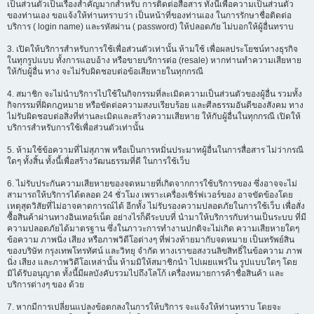
เป็นส่วนตัวเป็นเรื่องสำคัญมากสำหรับ การติดต่อสื่อสาร ทั้งนี้เพื่อความเป็นส่วนตัว
ของท่านเอง ขอแจ้งให้ท่านทราบว่า เป็นหน้าที่ของท่านเอง ในการรักษาชื่อติดต่อ
บริการ ( login name) และรหัสผ่าน ( password) ให้ปลอดภัย ไม่บอกให้ผู้อื่นทราบ
3. เปิดให้บริการสำหรับการใช้เพื่อส่วนตัวเท่านั้น ห้ามใช้ เพื่อผลประโยชน์ทางธุรกิจ
ในทุกรูปแบบ ทั้งการแอบอ้าง หรือขายบริการต่อ (resale) หากท่านทำความเสียหาย
ให้กับผู้อื่น ทาง จะไม่รับผิดชอบต่อข้อเสียหายในทุกกรณี
4. สมาชิก จะไม่นำบริการไปใช้ในกิจกรรมที่ละเมิดความเป็นส่วนตัวของผู้อื่น รวมทั้ง
กิจกรรมที่ผิดกฎหมาย หรือขัดต่อความสงบเรียบร้อย และศีลธรรมอันดีของสังคม ทาง
ไม่รับผิดชอบต่อสิ่งที่ท่านละเมิดและสร้างความเสียหาย ให้กับผู้อื่นในทุกกรณี เปิดให้
บริการสำหรับการใช้เพื่อส่วนตัวเท่านั้น
5. ห้ามใช้ข้อความที่ไม่สุภาพ หรือเป็นการหมิ่นประมาทผู้อื่นในการสื่อสาร ไม่ว่ากรณี
ใดๆ ทั้งสิ้น ทั้งนี้เพื่อสร้างวัฒนธรรมที่ดี ในการใช้เว็บ
6. ไม่รับประกันความเสียหายของจดหมายที่เกิดจากการใช้บริการของ ซึ่งอาจจะไม่
สามารถให้บริการได้ตลอด 24 ชั่วโมง เพราะเครื่องเซิร์ฟเวอร์ของ อาจขัดข้องโดย
เหตุสุดวิสัยที่ไม่อาจคาดการณ์ได้ อีกทั้ง ไม่รับรองความปลอดภัยในการใช้เว็บ เพื่อสั่ง
ซื้อสินค้าผ่านทางอินเทอร์เน็ต อย่างไรก็ดีระบบที่ นำมาให้บริการกับท่านเป็นระบบ ที่มี
ความปลอดภัยได้มาตรฐาน ซึ่งในภาวะการทำงานปกติจะไม่เกิด ความเสียหายใดๆ
ข้อความ ภาพนิ่ง เสียง หรือภาพวิดีโอต่างๆ ที่พ่วงท้ายมากับจดหมาย เป็นทรัพย์สิน
ของบริษัท กรุงเทพโทรทัศน์ และวิทยุ จำกัด ทางเราขอสงวนลิขสิทธิ์ในข้อความ ภาพ
นิ่ง เสียง และภาพวิดีโอเหล่านั้น ห้ามมิให้สมาชิกนำ ไปเผยแพร่ใน รูปแบบใดๆ โดย
มิได้รับอนุญาต ทั้งนี้มีผลบังคับรวมไปถึงโลโก้ เครื่องหมายการค้าชื่อสินค้า และ
บริการต่างๆ ของ ด้วย
7. หากมีการเปลี่ยนแปลงข้อตกลงในการให้บริการ จะแจ้งให้ท่านทราบ โดยจะ