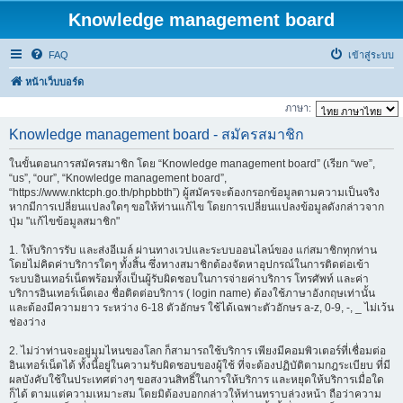
Knowledge management board
FAQ
เข้าสู่ระบบ
หน้าเว็บบอร์ด
ภาษา:
Knowledge management board - สมัครสมาชิก
ในขั้นตอนการสมัครสมาชิก โดย “Knowledge management board” (เรียก “we”,
“us”, “our”, “Knowledge management board”,
“https://www.nktcph.go.th/phpbbth”) ผู้สมัครจะต้องกรอกข้อมูลตามความเป็นจริง
หากมีการเปลี่ยนแปลงใดๆ ขอให้ท่านแก้ไข โดยการเปลี่ยนแปลงข้อมูลดังกล่าวจาก
ปุ่ม "แก้ไขข้อมูลสมาชิก"
1. ให้บริการรับ และส่งอีเมล์ ผ่านทางเวปและระบบออนไลน์ของ แก่สมาชิกทุกท่าน
โดยไม่คิดค่าบริการใดๆ ทั้งสิ้น ซึ่งทางสมาชิกต้องจัดหาอุปกรณ์ในการติดต่อเข้า
ระบบอินเทอร์เน็ตพร้อมทั้งเป็นผู้รับผิดชอบในการจ่ายค่าบริการ โทรศัพท์ และค่า
บริการอินเทอร์เน็ตเอง ชื่อติดต่อบริการ ( login name) ต้องใช้ภาษาอังกฤษเท่านั้น
และต้องมีความยาว ระหว่าง 6-18 ตัวอักษร ใช้ได้เฉพาะตัวอักษร a-z, 0-9, -, _ ไม่เว้น
ช่องว่าง
2. ไม่ว่าท่านจะอยู่มุมไหนของโลก ก็สามารถใช้บริการ เพียงมีคอมพิวเตอร์ที่เชื่อมต่อ
อินเทอร์เน็ตได้ ทั้งนี้อยู่ในความรับผิดชอบของผู้ใช้ ที่จะต้องปฏิบัติตามกฎระเบียบ ที่มี
ผลบังคับใช้ในประเทศต่างๆ ขอสงวนสิทธิ์ในการให้บริการ และหยุดให้บริการเมื่อใด
ก็ได้ ตามแต่ความเหมาะสม โดยมิต้องบอกกล่าวให้ท่านทราบล่วงหน้า ถือว่าความ