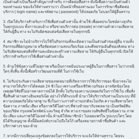
เป็นส่วนตัวเป็นเรื่องสำคัญมากสำหรับ การติดต่อสื่อสาร ทั้งนี้เพื่อความเป็นส่วนตัว
ของท่านเอง ขอแจ้งให้ท่านทราบว่า เป็นหน้าที่ของท่านเอง ในการรักษาชื่อติดต่อ
บริการ ( login name) และรหัสผ่าน ( password) ให้ปลอดภัย ไม่บอกให้ผู้อื่นทราบ
3. เปิดให้บริการสำหรับการใช้เพื่อส่วนตัวเท่านั้น ห้ามใช้ เพื่อผลประโยชน์ทางธุรกิจ
ในทุกรูปแบบ ทั้งการแอบอ้าง หรือขายบริการต่อ (resale) หากท่านทำความเสียหาย
ให้กับผู้อื่น ทาง จะไม่รับผิดชอบต่อข้อเสียหายในทุกกรณี
4. สมาชิก จะไม่นำบริการไปใช้ในกิจกรรมที่ละเมิดความเป็นส่วนตัวของผู้อื่น รวมทั้ง
กิจกรรมที่ผิดกฎหมาย หรือขัดต่อความสงบเรียบร้อย และศีลธรรมอันดีของสังคม ทาง
ไม่รับผิดชอบต่อสิ่งที่ท่านละเมิดและสร้างความเสียหาย ให้กับผู้อื่นในทุกกรณี เปิดให้
บริการสำหรับการใช้เพื่อส่วนตัวเท่านั้น
5. ห้ามใช้ข้อความที่ไม่สุภาพ หรือเป็นการหมิ่นประมาทผู้อื่นในการสื่อสาร ไม่ว่ากรณี
ใดๆ ทั้งสิ้น ทั้งนี้เพื่อสร้างวัฒนธรรมที่ดี ในการใช้เว็บ
6. ไม่รับประกันความเสียหายของจดหมายที่เกิดจากการใช้บริการของ ซึ่งอาจจะไม่
สามารถให้บริการได้ตลอด 24 ชั่วโมง เพราะเครื่องเซิร์ฟเวอร์ของ อาจขัดข้องโดย
เหตุสุดวิสัยที่ไม่อาจคาดการณ์ได้ อีกทั้ง ไม่รับรองความปลอดภัยในการใช้เว็บ เพื่อสั่ง
ซื้อสินค้าผ่านทางอินเทอร์เน็ต อย่างไรก็ดีระบบที่ นำมาให้บริการกับท่านเป็นระบบ ที่มี
ความปลอดภัยได้มาตรฐาน ซึ่งในภาวะการทำงานปกติจะไม่เกิด ความเสียหายใดๆ
ข้อความ ภาพนิ่ง เสียง หรือภาพวิดีโอต่างๆ ที่พ่วงท้ายมากับจดหมาย เป็นทรัพย์สิน
ของบริษัท กรุงเทพโทรทัศน์ และวิทยุ จำกัด ทางเราขอสงวนลิขสิทธิ์ในข้อความ ภาพ
นิ่ง เสียง และภาพวิดีโอเหล่านั้น ห้ามมิให้สมาชิกนำ ไปเผยแพร่ใน รูปแบบใดๆ โดย
มิได้รับอนุญาต ทั้งนี้มีผลบังคับรวมไปถึงโลโก้ เครื่องหมายการค้าชื่อสินค้า และ
บริการต่างๆ ของ ด้วย
7. หากมีการเปลี่ยนแปลงข้อตกลงในการให้บริการ จะแจ้งให้ท่านทราบ โดยจะ