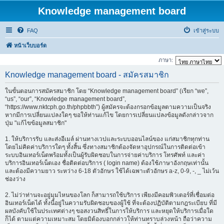
Knowledge management board
FAQ
เข้าสู่ระบบ
หน้าเว็บบอร์ด
ภาษา:
Knowledge management board - สมัครสมาชิก
ในขั้นตอนการสมัครสมาชิก โดย “Knowledge management board” (เรียก “we”,
“us”, “our”, “Knowledge management board”,
“https://www.nktcph.go.th/phpbbth”) ผู้สมัครจะต้องกรอกข้อมูลตามความเป็นจริง
หากมีการเปลี่ยนแปลงใดๆ ขอให้ท่านแก้ไข โดยการเปลี่ยนแปลงข้อมูลดังกล่าวจาก
ปุ่ม "แก้ไขข้อมูลสมาชิก"
1. ให้บริการรับ และส่งอีเมล์ ผ่านทางเวปและระบบออนไลน์ของ แก่สมาชิกทุกท่าน
โดยไม่คิดค่าบริการใดๆ ทั้งสิ้น ซึ่งทางสมาชิกต้องจัดหาอุปกรณ์ในการติดต่อเข้า
ระบบอินเทอร์เน็ตพร้อมทั้งเป็นผู้รับผิดชอบในการจ่ายค่าบริการ โทรศัพท์ และค่า
บริการอินเทอร์เน็ตเอง ชื่อติดต่อบริการ ( login name) ต้องใช้ภาษาอังกฤษเท่านั้น
และต้องมีความยาว ระหว่าง 6-18 ตัวอักษร ใช้ได้เฉพาะตัวอักษร a-z, 0-9, -, _ ไม่เว้น
ช่องว่าง
2. ไม่ว่าท่านจะอยู่มุมไหนของโลก ก็สามารถใช้บริการ เพียงมีคอมพิวเตอร์ที่เชื่อมต่อ
อินเทอร์เน็ตได้ ทั้งนี้อยู่ในความรับผิดชอบของผู้ใช้ ที่จะต้องปฏิบัติตามกฎระเบียบ ที่มี
ผลบังคับใช้ในประเทศต่างๆ ขอสงวนสิทธิ์ในการให้บริการ และหยุดให้บริการเมื่อใด
ก็ได้ ตามแต่ความเหมาะสม โดยมิต้องบอกกล่าวให้ท่านทราบล่วงหน้า ถือว่าความ