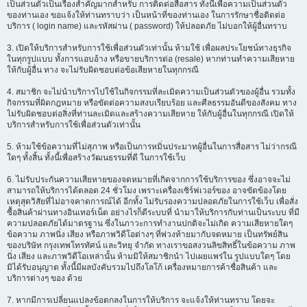
เป็นส่วนตัวเป็นเรื่องสำคัญมากสำหรับ การติดต่อสื่อสาร ทั้งนี้เพื่อความเป็นส่วนตัว
ของท่านเอง ขอแจ้งให้ท่านทราบว่า เป็นหน้าที่ของท่านเอง ในการรักษาชื่อติดต่อ
บริการ ( login name) และรหัสผ่าน ( password) ให้ปลอดภัย ไม่บอกให้ผู้อื่นทราบ
3. เปิดให้บริการสำหรับการใช้เพื่อส่วนตัวเท่านั้น ห้ามใช้ เพื่อผลประโยชน์ทางธุรกิจ
ในทุกรูปแบบ ทั้งการแอบอ้าง หรือขายบริการต่อ (resale) หากท่านทำความเสียหาย
ให้กับผู้อื่น ทาง จะไม่รับผิดชอบต่อข้อเสียหายในทุกกรณี
4. สมาชิก จะไม่นำบริการไปใช้ในกิจกรรมที่ละเมิดความเป็นส่วนตัวของผู้อื่น รวมทั้ง
กิจกรรมที่ผิดกฎหมาย หรือขัดต่อความสงบเรียบร้อย และศีลธรรมอันดีของสังคม ทาง
ไม่รับผิดชอบต่อสิ่งที่ท่านละเมิดและสร้างความเสียหาย ให้กับผู้อื่นในทุกกรณี เปิดให้
บริการสำหรับการใช้เพื่อส่วนตัวเท่านั้น
5. ห้ามใช้ข้อความที่ไม่สุภาพ หรือเป็นการหมิ่นประมาทผู้อื่นในการสื่อสาร ไม่ว่ากรณี
ใดๆ ทั้งสิ้น ทั้งนี้เพื่อสร้างวัฒนธรรมที่ดี ในการใช้เว็บ
6. ไม่รับประกันความเสียหายของจดหมายที่เกิดจากการใช้บริการของ ซึ่งอาจจะไม่
สามารถให้บริการได้ตลอด 24 ชั่วโมง เพราะเครื่องเซิร์ฟเวอร์ของ อาจขัดข้องโดย
เหตุสุดวิสัยที่ไม่อาจคาดการณ์ได้ อีกทั้ง ไม่รับรองความปลอดภัยในการใช้เว็บ เพื่อสั่ง
ซื้อสินค้าผ่านทางอินเทอร์เน็ต อย่างไรก็ดีระบบที่ นำมาให้บริการกับท่านเป็นระบบ ที่มี
ความปลอดภัยได้มาตรฐาน ซึ่งในภาวะการทำงานปกติจะไม่เกิด ความเสียหายใดๆ
ข้อความ ภาพนิ่ง เสียง หรือภาพวิดีโอต่างๆ ที่พ่วงท้ายมากับจดหมาย เป็นทรัพย์สิน
ของบริษัท กรุงเทพโทรทัศน์ และวิทยุ จำกัด ทางเราขอสงวนลิขสิทธิ์ในข้อความ ภาพ
นิ่ง เสียง และภาพวิดีโอเหล่านั้น ห้ามมิให้สมาชิกนำ ไปเผยแพร่ใน รูปแบบใดๆ โดย
มิได้รับอนุญาต ทั้งนี้มีผลบังคับรวมไปถึงโลโก้ เครื่องหมายการค้าชื่อสินค้า และ
บริการต่างๆ ของ ด้วย
7. หากมีการเปลี่ยนแปลงข้อตกลงในการให้บริการ จะแจ้งให้ท่านทราบ โดยจะ