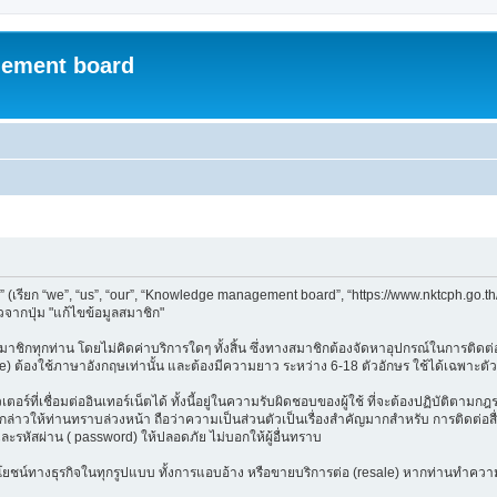
ement board
ียก “we”, “us”, “our”, “Knowledge management board”, “https://www.nktcph.go.th
จากปุ่ม "แก้ไขข้อมูลสมาชิก"
ชิกทุกท่าน โดยไม่คิดค่าบริการใดๆ ทั้งสิ้น ซึ่งทางสมาชิกต้องจัดหาอุปกรณ์ในการติดต่อเ
e) ต้องใช้ภาษาอังกฤษเท่านั้น และต้องมีความยาว ระหว่าง 6-18 ตัวอักษร ใช้ได้เฉพาะตัวอัก
อร์ที่เชื่อมต่ออินเทอร์เน็ตได้ ทั้งนี้อยู่ในความรับผิดชอบของผู้ใช้ ที่จะต้องปฏิบัติตาม
าวให้ท่านทราบล่วงหน้า ถือว่าความเป็นส่วนตัวเป็นเรื่องสำคัญมากสำหรับ การติดต่อสื่อ
และรหัสผ่าน ( password) ให้ปลอดภัย ไม่บอกให้ผู้อื่นทราบ
ลประโยชน์ทางธุรกิจในทุกรูปแบบ ทั้งการแอบอ้าง หรือขายบริการต่อ (resale) หากท่านทำความ