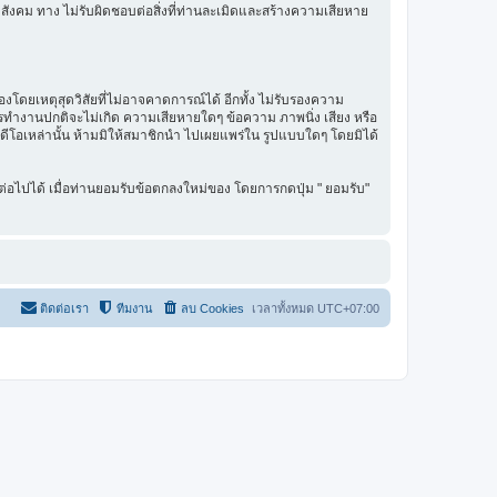
สังคม ทาง ไม่รับผิดชอบต่อสิ่งที่ท่านละเมิดและสร้างความเสียหาย
โดยเหตุสุดวิสัยที่ไม่อาจคาดการณ์ได้ อีกทั้ง ไม่รับรองความ
การทำงานปกติจะไม่เกิด ความเสียหายใดๆ ข้อความ ภาพนิ่ง เสียง หรือ
ิดีโอเหล่านั้น ห้ามมิให้สมาชิกนำ ไปเผยแพร่ใน รูปแบบใดๆ โดยมิได้
่อไปได้ เมื่อท่านยอมรับข้อตกลงใหม่ของ โดยการกดปุ่ม " ยอมรับ"
ติดต่อเรา
ทีมงาน
ลบ Cookies
เวลาทั้งหมด
UTC+07:00