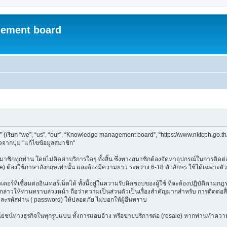
ement board
ียก “we”, “us”, “our”, “Knowledge management board”, “https://www.nktcph.go.th
จากปุ่ม "แก้ไขข้อมูลสมาชิก"
ชิกทุกท่าน โดยไม่คิดค่าบริการใดๆ ทั้งสิ้น ซึ่งทางสมาชิกต้องจัดหาอุปกรณ์ในการติดต่อเ
e) ต้องใช้ภาษาอังกฤษเท่านั้น และต้องมีความยาว ระหว่าง 6-18 ตัวอักษร ใช้ได้เฉพาะตัวอัก
อร์ที่เชื่อมต่ออินเทอร์เน็ตได้ ทั้งนี้อยู่ในความรับผิดชอบของผู้ใช้ ที่จะต้องปฏิบัติตาม
าวให้ท่านทราบล่วงหน้า ถือว่าความเป็นส่วนตัวเป็นเรื่องสำคัญมากสำหรับ การติดต่อสื่อ
และรหัสผ่าน ( password) ให้ปลอดภัย ไม่บอกให้ผู้อื่นทราบ
ลประโยชน์ทางธุรกิจในทุกรูปแบบ ทั้งการแอบอ้าง หรือขายบริการต่อ (resale) หากท่านทำความ