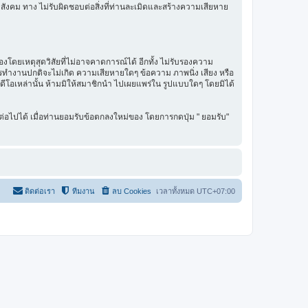
สังคม ทาง ไม่รับผิดชอบต่อสิ่งที่ท่านละเมิดและสร้างความเสียหาย
โดยเหตุสุดวิสัยที่ไม่อาจคาดการณ์ได้ อีกทั้ง ไม่รับรองความ
การทำงานปกติจะไม่เกิด ความเสียหายใดๆ ข้อความ ภาพนิ่ง เสียง หรือ
ิดีโอเหล่านั้น ห้ามมิให้สมาชิกนำ ไปเผยแพร่ใน รูปแบบใดๆ โดยมิได้
่อไปได้ เมื่อท่านยอมรับข้อตกลงใหม่ของ โดยการกดปุ่ม " ยอมรับ"
ติดต่อเรา
ทีมงาน
ลบ Cookies
เวลาทั้งหมด
UTC+07:00