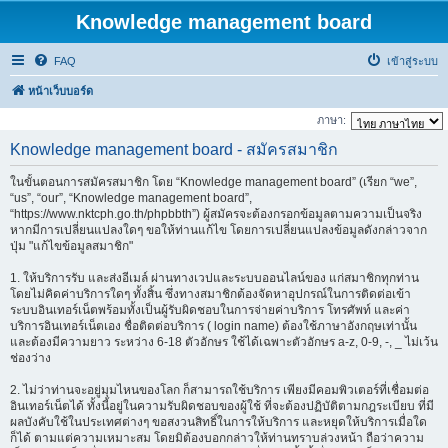
Knowledge management board
FAQ
เข้าสู่ระบบ
หน้าเว็บบอร์ด
ภาษา:
Knowledge management board - สมัครสมาชิก
ในขั้นตอนการสมัครสมาชิก โดย “Knowledge management board” (เรียก “we”,
“us”, “our”, “Knowledge management board”,
“https://www.nktcph.go.th/phpbbth”) ผู้สมัครจะต้องกรอกข้อมูลตามความเป็นจริง
หากมีการเปลี่ยนแปลงใดๆ ขอให้ท่านแก้ไข โดยการเปลี่ยนแปลงข้อมูลดังกล่าวจาก
ปุ่ม "แก้ไขข้อมูลสมาชิก"
1. ให้บริการรับ และส่งอีเมล์ ผ่านทางเวปและระบบออนไลน์ของ แก่สมาชิกทุกท่าน
โดยไม่คิดค่าบริการใดๆ ทั้งสิ้น ซึ่งทางสมาชิกต้องจัดหาอุปกรณ์ในการติดต่อเข้า
ระบบอินเทอร์เน็ตพร้อมทั้งเป็นผู้รับผิดชอบในการจ่ายค่าบริการ โทรศัพท์ และค่า
บริการอินเทอร์เน็ตเอง ชื่อติดต่อบริการ ( login name) ต้องใช้ภาษาอังกฤษเท่านั้น
และต้องมีความยาว ระหว่าง 6-18 ตัวอักษร ใช้ได้เฉพาะตัวอักษร a-z, 0-9, -, _ ไม่เว้น
ช่องว่าง
2. ไม่ว่าท่านจะอยู่มุมไหนของโลก ก็สามารถใช้บริการ เพียงมีคอมพิวเตอร์ที่เชื่อมต่อ
อินเทอร์เน็ตได้ ทั้งนี้อยู่ในความรับผิดชอบของผู้ใช้ ที่จะต้องปฏิบัติตามกฎระเบียบ ที่มี
ผลบังคับใช้ในประเทศต่างๆ ขอสงวนสิทธิ์ในการให้บริการ และหยุดให้บริการเมื่อใด
ก็ได้ ตามแต่ความเหมาะสม โดยมิต้องบอกกล่าวให้ท่านทราบล่วงหน้า ถือว่าความ