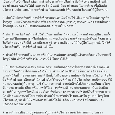
เป็นส่วนตัวเป็นเรื่องสำคัญมากสำหรับ การติดต่อสื่อสาร ทั้งนี้เพื่อความเป็นส่วนตัว
ของท่านเอง ขอแจ้งให้ท่านทราบว่า เป็นหน้าที่ของท่านเอง ในการรักษาชื่อติดต่อ
บริการ ( login name) และรหัสผ่าน ( password) ให้ปลอดภัย ไม่บอกให้ผู้อื่นทราบ
3. เปิดให้บริการสำหรับการใช้เพื่อส่วนตัวเท่านั้น ห้ามใช้ เพื่อผลประโยชน์ทางธุรกิจ
ในทุกรูปแบบ ทั้งการแอบอ้าง หรือขายบริการต่อ (resale) หากท่านทำความเสียหาย
ให้กับผู้อื่น ทาง จะไม่รับผิดชอบต่อข้อเสียหายในทุกกรณี
4. สมาชิก จะไม่นำบริการไปใช้ในกิจกรรมที่ละเมิดความเป็นส่วนตัวของผู้อื่น รวมทั้ง
กิจกรรมที่ผิดกฎหมาย หรือขัดต่อความสงบเรียบร้อย และศีลธรรมอันดีของสังคม ทาง
ไม่รับผิดชอบต่อสิ่งที่ท่านละเมิดและสร้างความเสียหาย ให้กับผู้อื่นในทุกกรณี เปิดให้
บริการสำหรับการใช้เพื่อส่วนตัวเท่านั้น
5. ห้ามใช้ข้อความที่ไม่สุภาพ หรือเป็นการหมิ่นประมาทผู้อื่นในการสื่อสาร ไม่ว่ากรณี
ใดๆ ทั้งสิ้น ทั้งนี้เพื่อสร้างวัฒนธรรมที่ดี ในการใช้เว็บ
6. ไม่รับประกันความเสียหายของจดหมายที่เกิดจากการใช้บริการของ ซึ่งอาจจะไม่
สามารถให้บริการได้ตลอด 24 ชั่วโมง เพราะเครื่องเซิร์ฟเวอร์ของ อาจขัดข้องโดย
เหตุสุดวิสัยที่ไม่อาจคาดการณ์ได้ อีกทั้ง ไม่รับรองความปลอดภัยในการใช้เว็บ เพื่อสั่ง
ซื้อสินค้าผ่านทางอินเทอร์เน็ต อย่างไรก็ดีระบบที่ นำมาให้บริการกับท่านเป็นระบบ ที่มี
ความปลอดภัยได้มาตรฐาน ซึ่งในภาวะการทำงานปกติจะไม่เกิด ความเสียหายใดๆ
ข้อความ ภาพนิ่ง เสียง หรือภาพวิดีโอต่างๆ ที่พ่วงท้ายมากับจดหมาย เป็นทรัพย์สิน
ของบริษัท กรุงเทพโทรทัศน์ และวิทยุ จำกัด ทางเราขอสงวนลิขสิทธิ์ในข้อความ ภาพ
นิ่ง เสียง และภาพวิดีโอเหล่านั้น ห้ามมิให้สมาชิกนำ ไปเผยแพร่ใน รูปแบบใดๆ โดย
มิได้รับอนุญาต ทั้งนี้มีผลบังคับรวมไปถึงโลโก้ เครื่องหมายการค้าชื่อสินค้า และ
บริการต่างๆ ของ ด้วย
7. หากมีการเปลี่ยนแปลงข้อตกลงในการให้บริการ จะแจ้งให้ท่านทราบ โดยจะ