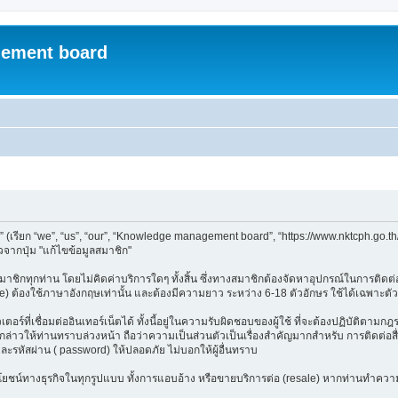
ement board
ียก “we”, “us”, “our”, “Knowledge management board”, “https://www.nktcph.go.th
จากปุ่ม "แก้ไขข้อมูลสมาชิก"
ชิกทุกท่าน โดยไม่คิดค่าบริการใดๆ ทั้งสิ้น ซึ่งทางสมาชิกต้องจัดหาอุปกรณ์ในการติดต่อเ
e) ต้องใช้ภาษาอังกฤษเท่านั้น และต้องมีความยาว ระหว่าง 6-18 ตัวอักษร ใช้ได้เฉพาะตัวอัก
อร์ที่เชื่อมต่ออินเทอร์เน็ตได้ ทั้งนี้อยู่ในความรับผิดชอบของผู้ใช้ ที่จะต้องปฏิบัติตาม
าวให้ท่านทราบล่วงหน้า ถือว่าความเป็นส่วนตัวเป็นเรื่องสำคัญมากสำหรับ การติดต่อสื่อ
และรหัสผ่าน ( password) ให้ปลอดภัย ไม่บอกให้ผู้อื่นทราบ
ลประโยชน์ทางธุรกิจในทุกรูปแบบ ทั้งการแอบอ้าง หรือขายบริการต่อ (resale) หากท่านทำความ