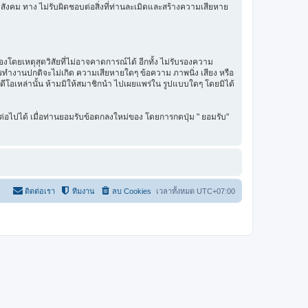
สังคม ทาง ไม่รับผิดชอบต่อสิ่งที่ท่านละเมิดและสร้างความเสียหาย
โดยเหตุสุดวิสัยที่ไม่อาจคาดการณ์ได้ อีกทั้ง ไม่รับรองความ
การทำงานปกติจะไม่เกิด ความเสียหายใดๆ ข้อความ ภาพนิ่ง เสียง หรือ
ิดีโอเหล่านั้น ห้ามมิให้สมาชิกนำ ไปเผยแพร่ใน รูปแบบใดๆ โดยมิได้
่อไปได้ เมื่อท่านยอมรับข้อตกลงใหม่ของ โดยการกดปุ่ม " ยอมรับ"
ติดต่อเรา
ทีมงาน
ลบ Cookies
เวลาทั้งหมด
UTC+07:00