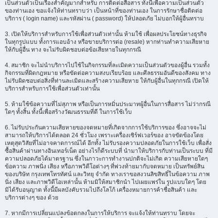
เป็นส่วนตัวเป็นเรื่องสำคัญมากสำหรับ การติดต่อสื่อสาร ทั้งนี้เพื่อความเป็นส่วนตัว
ของท่านเอง ขอแจ้งให้ท่านทราบว่า เป็นหน้าที่ของท่านเอง ในการรักษาชื่อติดต่อ
บริการ ( login name) และรหัสผ่าน ( password) ให้ปลอดภัย ไม่บอกให้ผู้อื่นทราบ
3. เปิดให้บริการสำหรับการใช้เพื่อส่วนตัวเท่านั้น ห้ามใช้ เพื่อผลประโยชน์ทางธุรกิจ
ในทุกรูปแบบ ทั้งการแอบอ้าง หรือขายบริการต่อ (resale) หากท่านทำความเสียหาย
ให้กับผู้อื่น ทาง จะไม่รับผิดชอบต่อข้อเสียหายในทุกกรณี
4. สมาชิก จะไม่นำบริการไปใช้ในกิจกรรมที่ละเมิดความเป็นส่วนตัวของผู้อื่น รวมทั้ง
กิจกรรมที่ผิดกฎหมาย หรือขัดต่อความสงบเรียบร้อย และศีลธรรมอันดีของสังคม ทาง
ไม่รับผิดชอบต่อสิ่งที่ท่านละเมิดและสร้างความเสียหาย ให้กับผู้อื่นในทุกกรณี เปิดให้
บริการสำหรับการใช้เพื่อส่วนตัวเท่านั้น
5. ห้ามใช้ข้อความที่ไม่สุภาพ หรือเป็นการหมิ่นประมาทผู้อื่นในการสื่อสาร ไม่ว่ากรณี
ใดๆ ทั้งสิ้น ทั้งนี้เพื่อสร้างวัฒนธรรมที่ดี ในการใช้เว็บ
6. ไม่รับประกันความเสียหายของจดหมายที่เกิดจากการใช้บริการของ ซึ่งอาจจะไม่
สามารถให้บริการได้ตลอด 24 ชั่วโมง เพราะเครื่องเซิร์ฟเวอร์ของ อาจขัดข้องโดย
เหตุสุดวิสัยที่ไม่อาจคาดการณ์ได้ อีกทั้ง ไม่รับรองความปลอดภัยในการใช้เว็บ เพื่อสั่ง
ซื้อสินค้าผ่านทางอินเทอร์เน็ต อย่างไรก็ดีระบบที่ นำมาให้บริการกับท่านเป็นระบบ ที่มี
ความปลอดภัยได้มาตรฐาน ซึ่งในภาวะการทำงานปกติจะไม่เกิด ความเสียหายใดๆ
ข้อความ ภาพนิ่ง เสียง หรือภาพวิดีโอต่างๆ ที่พ่วงท้ายมากับจดหมาย เป็นทรัพย์สิน
ของบริษัท กรุงเทพโทรทัศน์ และวิทยุ จำกัด ทางเราขอสงวนลิขสิทธิ์ในข้อความ ภาพ
นิ่ง เสียง และภาพวิดีโอเหล่านั้น ห้ามมิให้สมาชิกนำ ไปเผยแพร่ใน รูปแบบใดๆ โดย
มิได้รับอนุญาต ทั้งนี้มีผลบังคับรวมไปถึงโลโก้ เครื่องหมายการค้าชื่อสินค้า และ
บริการต่างๆ ของ ด้วย
7. หากมีการเปลี่ยนแปลงข้อตกลงในการให้บริการ จะแจ้งให้ท่านทราบ โดยจะ