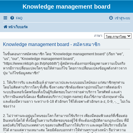
Knowledge management board
FAQ
เข้าสู่ระบบ
หน้าเว็บบอร์ด
ภาษา:
Knowledge management board - สมัครสมาชิก
ในขั้นตอนการสมัครสมาชิก โดย “Knowledge management board” (เรียก “we”,
“us”, “our”, “Knowledge management board”,
“https://www.nktcph.go.th/phpbbth”) ผู้สมัครจะต้องกรอกข้อมูลตามความเป็นจริง
หากมีการเปลี่ยนแปลงใดๆ ขอให้ท่านแก้ไข โดยการเปลี่ยนแปลงข้อมูลดังกล่าวจาก
ปุ่ม "แก้ไขข้อมูลสมาชิก"
1. ให้บริการรับ และส่งอีเมล์ ผ่านทางเวปและระบบออนไลน์ของ แก่สมาชิกทุกท่าน
โดยไม่คิดค่าบริการใดๆ ทั้งสิ้น ซึ่งทางสมาชิกต้องจัดหาอุปกรณ์ในการติดต่อเข้า
ระบบอินเทอร์เน็ตพร้อมทั้งเป็นผู้รับผิดชอบในการจ่ายค่าบริการ โทรศัพท์ และค่า
บริการอินเทอร์เน็ตเอง ชื่อติดต่อบริการ ( login name) ต้องใช้ภาษาอังกฤษเท่านั้น
และต้องมีความยาว ระหว่าง 6-18 ตัวอักษร ใช้ได้เฉพาะตัวอักษร a-z, 0-9, -, _ ไม่เว้น
ช่องว่าง
2. ไม่ว่าท่านจะอยู่มุมไหนของโลก ก็สามารถใช้บริการ เพียงมีคอมพิวเตอร์ที่เชื่อมต่อ
อินเทอร์เน็ตได้ ทั้งนี้อยู่ในความรับผิดชอบของผู้ใช้ ที่จะต้องปฏิบัติตามกฎระเบียบ ที่มี
ผลบังคับใช้ในประเทศต่างๆ ขอสงวนสิทธิ์ในการให้บริการ และหยุดให้บริการเมื่อใด
ก็ได้ ตามแต่ความเหมาะสม โดยมิต้องบอกกล่าวให้ท่านทราบล่วงหน้า ถือว่าความ