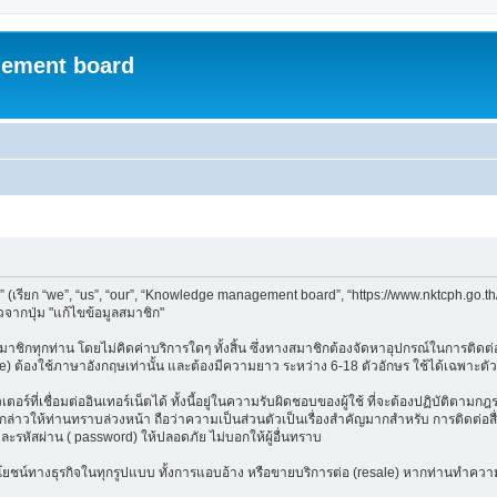
ement board
ียก “we”, “us”, “our”, “Knowledge management board”, “https://www.nktcph.go.th
จากปุ่ม "แก้ไขข้อมูลสมาชิก"
ชิกทุกท่าน โดยไม่คิดค่าบริการใดๆ ทั้งสิ้น ซึ่งทางสมาชิกต้องจัดหาอุปกรณ์ในการติดต่อเ
e) ต้องใช้ภาษาอังกฤษเท่านั้น และต้องมีความยาว ระหว่าง 6-18 ตัวอักษร ใช้ได้เฉพาะตัวอัก
อร์ที่เชื่อมต่ออินเทอร์เน็ตได้ ทั้งนี้อยู่ในความรับผิดชอบของผู้ใช้ ที่จะต้องปฏิบัติตาม
าวให้ท่านทราบล่วงหน้า ถือว่าความเป็นส่วนตัวเป็นเรื่องสำคัญมากสำหรับ การติดต่อสื่อ
และรหัสผ่าน ( password) ให้ปลอดภัย ไม่บอกให้ผู้อื่นทราบ
ลประโยชน์ทางธุรกิจในทุกรูปแบบ ทั้งการแอบอ้าง หรือขายบริการต่อ (resale) หากท่านทำความ