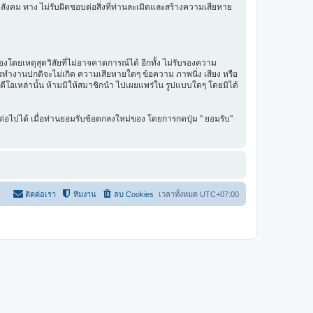
สังคม ทาง ไม่รับผิดชอบต่อสิ่งที่ท่านละเมิดและสร้างความเสียหาย
โดยเหตุสุดวิสัยที่ไม่อาจคาดการณ์ได้ อีกทั้ง ไม่รับรองความ
การทำงานปกติจะไม่เกิด ความเสียหายใดๆ ข้อความ ภาพนิ่ง เสียง หรือ
ิดีโอเหล่านั้น ห้ามมิให้สมาชิกนำ ไปเผยแพร่ใน รูปแบบใดๆ โดยมิได้
่อไปได้ เมื่อท่านยอมรับข้อตกลงใหม่ของ โดยการกดปุ่ม " ยอมรับ"
ติดต่อเรา
ทีมงาน
ลบ Cookies
เวลาทั้งหมด
UTC+07:00