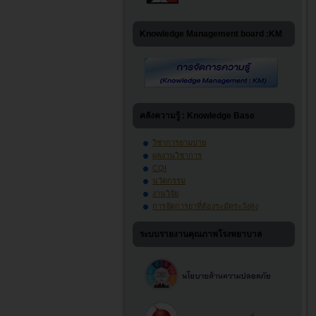
Knowledge Management board :KM
คลังความรู้ : Knowledge Base
วิชาการยามบ่าย
ผลงานวิชาการ
CQI
นวัตกรรม
งานวิจัย
การจัดการยาที่ต้องระมัดระวังสูง
ระบบรายงานคุณภาพโรงพยาบาล