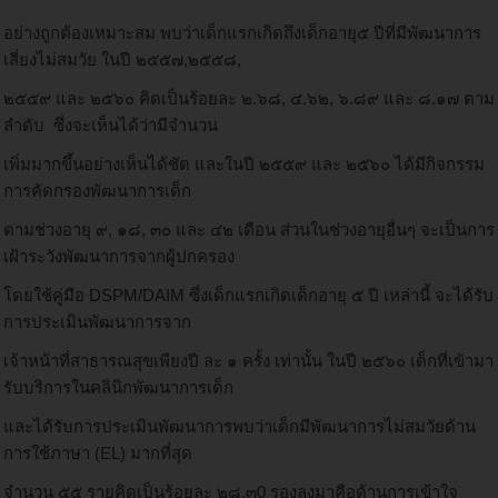
อย่างถูกต้องเหมาะสม พบว่าเด็กแรกเกิดถึงเด็กอายุ๕ ปีที่มีพัฒนาการ
เสี่ยงไม่สมวัย ในปี ๒๕๕๗,๒๕๕๘,
๒๕๕๙ และ ๒๕๖๐ คิดเป็นร้อยละ ๒.๖๘, ๔.๖๒, ๖.๘๙ และ ๘.๑๗ ตาม
ลำดับ ซึ่งจะเห็นได้ว่ามีจำนวน
เพิ่มมากขึ้นอย่างเห็นได้ชัด และในปี ๒๕๕๙ และ ๒๕๖๐ ได้มีกิจกรรม
การคัดกรองพัฒนาการเด็ก
ตามช่วงอายุ ๙, ๑๘, ๓๐ และ ๔๒ เดือน ส่วนในช่วงอายุอื่นๆ จะเป็นการ
เฝ้าระวังพัฒนาการจากผู้ปกครอง
โดยใช้คู่มือ DSPM/DAIM ซึ่งเด็กแรกเกิดเด็กอายุ ๕ ปี เหล่านี้ จะได้รับ
การประเมินพัฒนาการจาก
เจ้าหน้าที่สาธารณสุขเพียงปี ละ ๑ ครั้ง เท่านั้น ในปี ๒๕๖๐ เด็กที่เข้ามา
รับบริการในคลินิกพัฒนาการเด็ก
และได้รับการประเมินพัฒนาการพบว่าเด็กมีพัฒนาการไม่สมวัยด้าน
การใช้ภาษา (EL) มากที่สุด
จำนวน ๕๕ รายคิดเป็นร้อยละ ๒๘.๓0 รองลงมาคือด้านการเข้าใจ