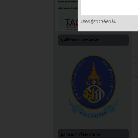
เสด็จสู่สวรรค์คาลัย
มูลนิธิ รพร.สาขานครไทย
ผู้อำนวยการโรงพยาบาล