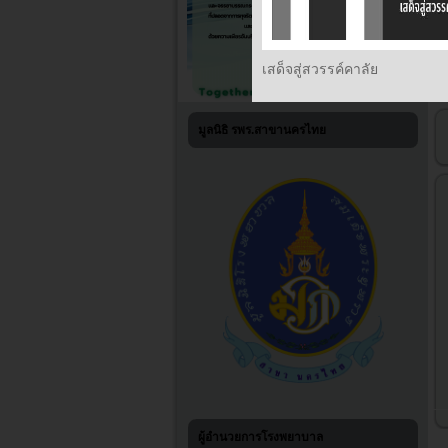
เสด็จสู่สวรรค์คาลัย
มูลนิธิ รพร.สาขานครไทย
ผู้อำนวยการโรงพยาบาล