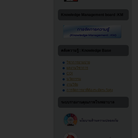
Knowledge Management board :KM
คลังความรู้ : Knowledge Base
วิชาการยามบ่าย
ผลงานวิชาการ
CQI
นวัตกรรม
งานวิจัย
การจัดการยาที่ต้องระมัดระวังสูง
ระบบรายงานคุณภาพโรงพยาบาล