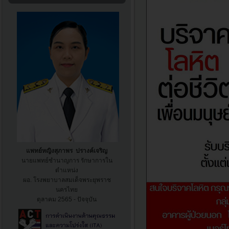
แพทย์หญิงสุภาพร ปรางค์เจริญ
นายแพทย์ชำนาญการ รักษาการใน
ตำแหน่ง
ผอ. โรงพยาบาล
สมเด็จพระยุพราช
นครไทย
ตุลาคม 2565 - ปัจจุบัน