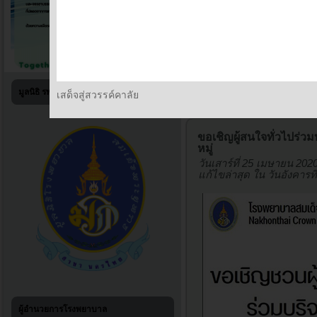
มูลนิธิ รพร.สาขานครไทย
Home
เสด็จสู่สวรรค์คาลัย
ขอเชิญผู้สนใจทั่วไปร่วมบ
หมู่
วันเสาร์ที่ 25 เมษายน 202
แก้ไขล่าสุด ใน วันอังคารท
ผู้อำนวยการโรงพยาบาล