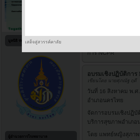
มูลนิธิ รพร.สาขานครไทย
เสด็จสู่สวรรค์คาลัย
Home
กิจกรรมพัฒ
การ NCPR
อบรมเชิงปฏิบัติกา
เขียนโดย นายศุภณัฐ ฤดี
วันที่ 16 สิงหาคม พ.
อำเภอนครไทย
จัดการอบรมเชิงปฏิบัต
บริการสุขภาพอำเภอ
โดย แพทย์หญิงสุภาพร
ผู้อำนวยการโรงพยาบาล