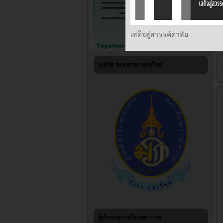
เสด็จสู่สวรรค์คาลัย
มูลนิธิ รพร.สาขานครไทย
ผู้อำนวยการโรงพยาบาล