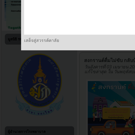
มูลนิธิ รพร.สาขานครไทย
เสด็จสู่สวรรค์คาลัย
Home
ข้อมูลเกี่ยวกับโ
สงกรานต์ดื่มไม่ขับ กลั
วันอังคารที่ 03 เมษายน 20
แก้ไขล่าสุด ใน วันพฤหัสบด
ผู้อำนวยการโรงพยาบาล