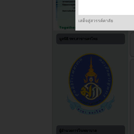
เสด็จสู่สวรรค์คาลัย
มูลนิธิ รพร.สาขานครไทย
ผู้อำนวยการโรงพยาบาล