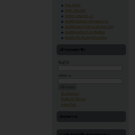
Hos-WAIS
HHC ONLINE
DHDC ONLINE v.2
ศูนย์ข้อมูลคุณภาพโรงพยาบาล
ศูนย์ข้อมูลการวิจัย นวตกรรม CQI
ศูนย์ข้อมูลสื่อประชาสัมพันธ์
ศูนย์รับเรื่องร้องทุกข์ร้องเรียน
เข้าระบบสมาชิก
ชื่อผู้ใช้
รหัสผ่าน
ลืมรหัสผ่าน?
ลืมชื่อเข้าใช้งาน?
ลงทะเบียน
ส่งบทความ
งานรับส่งหนังสือ สารบรรณกลาง