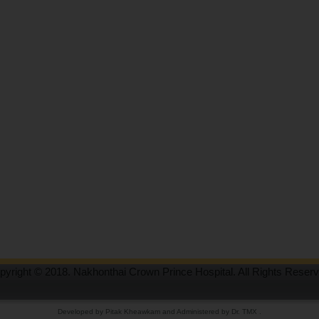
pyright © 2018. Nakhonthai Crown Prince Hospital. All Rights Reserv
Developed by Pitak Kheawkam and Administered by Dr. TMX .