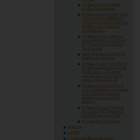
การพัฒนาระบบการแพทย์
ฉุกเฉินอำเภอนครไทย
การพัฒนาระบบการบริบาลทาง
เภสัชกรรมในผู้ป่วยที่ได้รับยา
วาร์ฟารินขณะนอนโรงพยาบาล
สมเด็จพระยุพราชนครไทย
จังหวัดพิษณุโลก
การพัฒนาระบบการคัดกรอง
และกระตุ้นพัฒนาการเด็กอายุ
0-5 ปี ในช่วงสถานการณ์โค
วิด-19 ระบาด
บันทึกได้ บันทึกดี บันทึกนี้ คือ
บันทึกทางการพยาบาล
การพัฒนาระบบการเข้าถึงการ
ตรวจฟันและเคลือบฟลูออไรด์
ในเด็กอายุ 4 – 12 ปี ตำบล
นครไทย ในสถานการณ์การ
แพร่ระบาดโรคโควิด 19
การพัฒนาระบบการเฝ้าระวัง
อาการไม่คงที่หรืออาการทรุดลง
ขณะรอตรวจ โรงพยาบาล
สมเด็จพระยุพราชนครไทย
พิษณุโลก
การพัฒนาระบบบริการตรวจ
สุขภาพประจำปี โรงพยาบาล
สมเด็จพระยุพราชนครไทย
ส่ง Chart ทันเวลาทันเคลม
นวัตกรรม
งานวิจัย
การจัดการยาที่ต้องระมัดระวังสูง