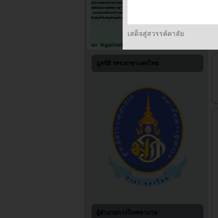
เสด็จสู่สวรรค์คาลัย
มูลนิธิ รพร.สาขานครไทย
ผู้อำนวยการโรงพยาบาล