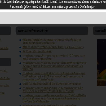
ผลงานและกิจกรรมล่าสุด
ผลงานที
ี
พิธีมอบเกียรติบัตร สถานพยาบาลยาเสพติด ที่ผ่านการ
รับรองคุณภาพ (HA ยาเสพติด)
คู่มือการจัดการยาที่ต้องระมัดระวังสูง ( High alert drug )
ปลอดภัย
ส่ง Chart ทันเวลาทันเคลม
การพัฒนาระบบบริการตรวจสุขภาพประจำปี โรงพยาบาล
สมเด็จพระยุพราชนครไทย
การพัฒนาระบบการเฝ้าระวังอาการไม่คงที่หรืออาการทรุด
ลงขณะรอตรวจ โรงพยาบาลสมเด็จพระยุพราชนครไทย
พิษณุโลก
าวเงิน
การพัฒนาระบบการเข้าถึงการตรวจฟันและเคลือบฟลูออ
ไรด์ในเด็กอายุ 4 – 12 ปี ตำบลนครไทย ในสถานการณ์
ธิเข้ารับ
การแพร่ระบาดโรคโควิด 19
บันทึกได้ บันทึกดี บันทึกนี้ คือ บันทึกทางการพยาบาล
วคราวเงิน
การพัฒนาระบบการคัดกรองและกระตุ้นพัฒนาการเด็ก
อายุ 0-5 ปี ในช่วงสถานการณ์โควิด-19 ระบาด
ความ
การพัฒนาระบบการบริบาลทางเภสัชกรรมในผู้ป่วยที่ได้รับ
ยาวาร์ฟารินขณะนอนโรงพยาบาลสมเด็จพระยุพราช
นครไทย จังหวัดพิษณุโลก
การพัฒนาระบบการแพทย์ฉุกเฉินอำเภอนครไทย