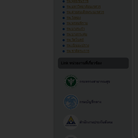
รพ.พุทธชินราช
รพ.มหาวิทยาลัยนเรศวร
รพ.ค่ายสมเด็จพระนเรศวร
รพ.วังทอง
รพ.พรหมพิราม
รพ.บางระกำ
รพ.บางกระทุ่ม
รพ.วัดโบสถ์
รพ.เนินมะปราง
รพ.ชาติตระการ
Link หน่วยงานที่เกี่ยวข้อง