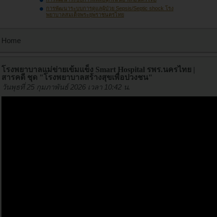
การพัฒนาระบบการดูแลผู้ป่วย Sepsis/Septic shock โรง
พยาบาลสมเด็จพระยุพราชนครไทย
Home
โรงพยาบาลแม่ข่ายเข้มแข็ง Smart Hospital รพร.นครไทย |
สารคดี ชุด "โรงพยาบาลสร้างสุขเพื่อปวงชน"
วันพุธที่ 25 กุมภาพันธ์ 2026 เวลา 10:42 น.