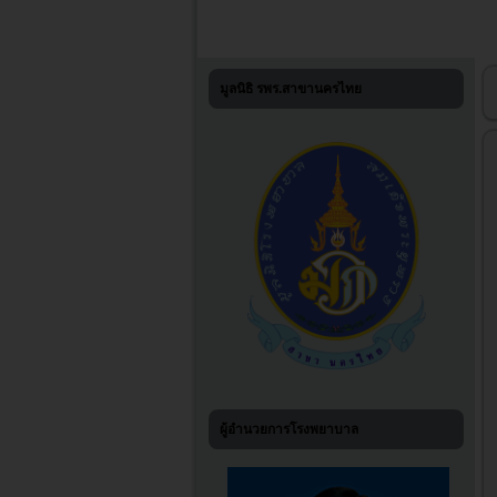
มูลนิธิ รพร.สาขานครไทย
ผู้อำนวยการโรงพยาบาล